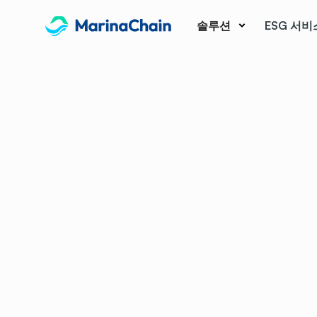
솔루션
ESG 서비
Blog
ESG Ra
The Im
and D
ESG (Environ