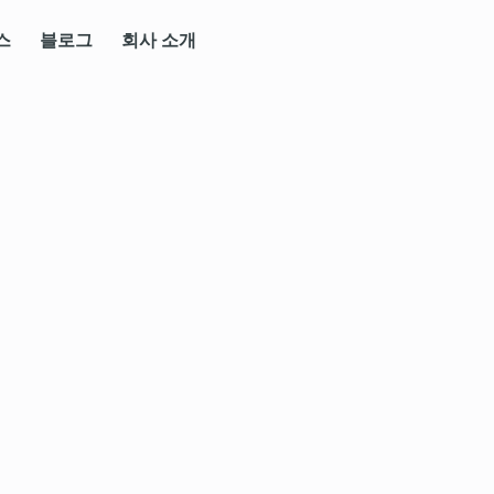
스
블로그
회사 소개
tings in the Maritime In
portance of Sustainabil
ecarbonization
mental, Social, and Governance) is quickly be